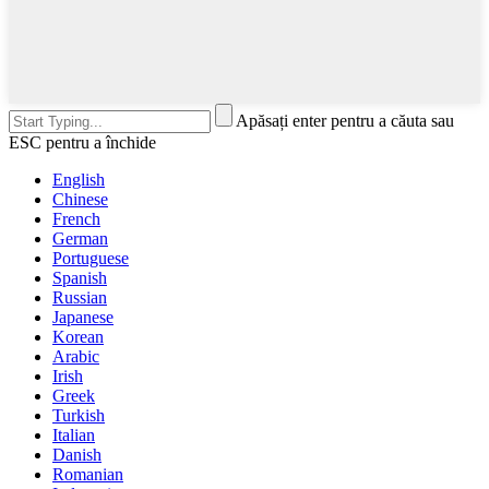
Apăsați enter pentru a căuta sau
ESC pentru a închide
English
Chinese
French
German
Portuguese
Spanish
Russian
Japanese
Korean
Arabic
Irish
Greek
Turkish
Italian
Danish
Romanian