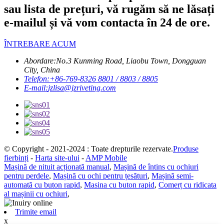
sau lista de prețuri, vă rugăm să ne lăsați
e-mailul și vă vom contacta în 24 de ore.
ÎNTREBARE ACUM
Abordare:
No.3 Kunming Road, Liaobu Town, Dongguan
City, China
Telefon:
+86-769-8326 8801 / 8803 / 8805
E-mail:
jzlisa@jzriveting.com
© Copyright - 2021-2024 : Toate drepturile rezervate.
Produse
fierbinți
-
Harta site-ului
-
AMP Mobile
Mașină de nituit acționată manual
,
Mașină de întins cu ochiuri
pentru perdele
,
Mașină cu ochi pentru țesături
,
Mașină semi-
automată cu buton rapid
,
Masina cu buton rapid
,
Comerț cu ridicata
al mașinii cu ochiuri
,
Trimite email
x