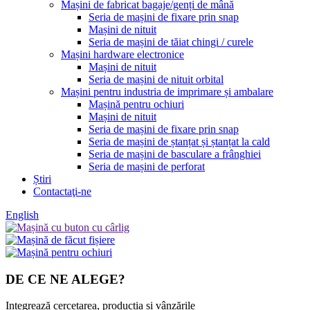
Mașini de fabricat bagaje/genți de mână
Seria de mașini de fixare prin snap
Mașini de nituit
Seria de mașini de tăiat chingi / curele
Mașini hardware electronice
Mașini de nituit
Seria de mașini de nituit orbital
Mașini pentru industria de imprimare și ambalare
Mașină pentru ochiuri
Mașini de nituit
Seria de mașini de fixare prin snap
Seria de mașini de ștanțat și ștanțat la cald
Seria de mașini de basculare a frânghiei
Seria de mașini de perforat
Știri
Contactaţi-ne
English
DE CE NE ALEGE?
Integrează cercetarea, producția și vânzările